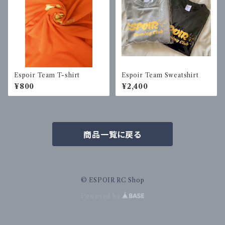
Espoir Team T-shirt
Espoir Team Sweatshirt
¥800
¥2,400
商品一覧に戻る
© ESPOIR RC Shop
Powered by